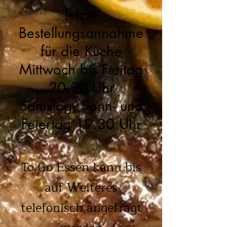
​letzte
Bestellungsannahme
für die Küche
Mittwoch bis Freitag
20.30 Uhr
Samstag, Sonn- und
Feiertag 19.30 Uhr
To Go Essen kann bis
auf Weiteres
telefonisch angefragt