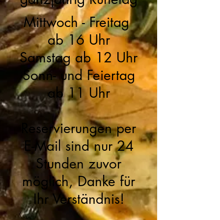
Mittwoch - Freitag
ab 16 Uhr
Samstag ab 12 Uhr
Sonn- und Feiertag
ab 11 Uhr
Reservierungen per
E-Mail sind nur 24
Stunden zuvor
möglich, Danke für
Ihr Verständnis!