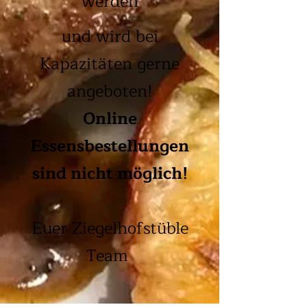
werden
und wird bei
Kapazitäten gerne
angeboten!
Online
Essensbestellungen
sind nicht möglich!
Euer Ziegelhofstüble
Team